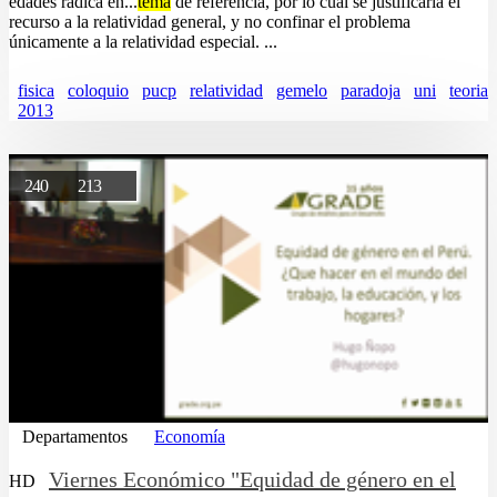
edades radica en...
tema
de referencia, por lo cual se justificaría el
recurso a la relatividad general, y no confinar el problema
únicamente a la relatividad especial. ...
fisica
coloquio
pucp
relatividad
gemelo
paradoja
uni
teoria
2013
240
213
Departamentos
Economía
Viernes Económico "Equidad de género en el
HD