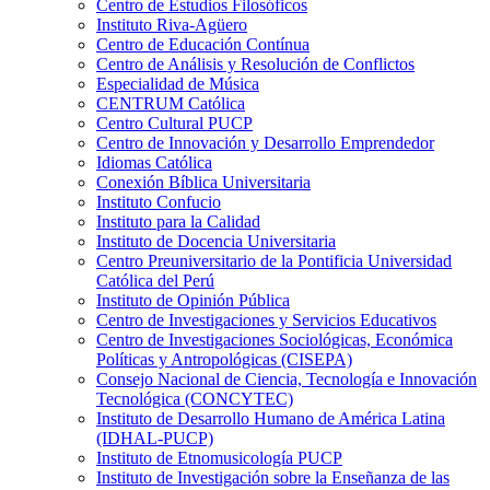
Centro de Estudios Filosóficos
Instituto Riva-Agüero
Centro de Educación Contínua
Centro de Análisis y Resolución de Conflictos
Especialidad de Música
CENTRUM Católica
Centro Cultural PUCP
Centro de Innovación y Desarrollo Emprendedor
Idiomas Católica
Conexión Bíblica Universitaria
Instituto Confucio
Instituto para la Calidad
Instituto de Docencia Universitaria
Centro Preuniversitario de la Pontificia Universidad
Católica del Perú
Instituto de Opinión Pública
Centro de Investigaciones y Servicios Educativos
Centro de Investigaciones Sociológicas, Económica
Políticas y Antropológicas (CISEPA)
Consejo Nacional de Ciencia, Tecnología e Innovación
Tecnológica (CONCYTEC)
Instituto de Desarrollo Humano de América Latina
(IDHAL-PUCP)
Instituto de Etnomusicología PUCP
Instituto de Investigación sobre la Enseñanza de las