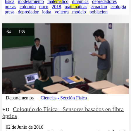
fisica
modelamiento
ma
tema
tico
dinamica
depredadores
presas
coloquio
pucp
2018
ma
tema
ticas
ecuacion
ecologia
presa
depredador
lotka
volterra
modelo
poblacion
64
135
Departamentos
Ciencias - Sección Física
Coloquio de Física - Sensores basados en fibra
HD
óptica
02 de Junio de 2016