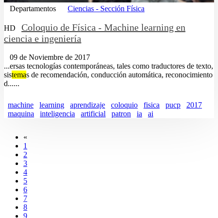
Departamentos
Ciencias - Sección Física
Coloquio de Física - Machine learning en
HD
ciencia e ingeniería
09 de Noviembre de 2017
...ersas tecnologías contemporáneas, tales como traductores de texto,
sis
tema
s de recomendación, conducción automática, reconocimiento
d......
machine
learning
aprendizaje
coloquio
fisica
pucp
2017
maquina
inteligencia
artificial
patron
ia
ai
«
1
2
3
4
5
6
7
8
9