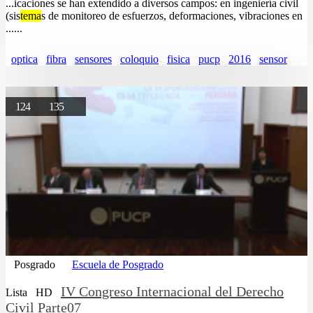
...icaciones se han extendido a diversos campos: en ingeniería civil
(sis
tema
s de monitoreo de esfuerzos, deformaciones, vibraciones en
......
optica
fibra
sensores
coloquio
fisica
pucp
2016
sensor
124
135
Posgrado
Escuela de Posgrado
IV Congreso Internacional del Derecho
Lista
HD
Civil Parte07