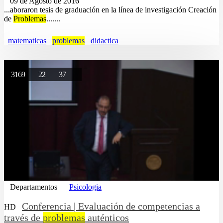
09 de Agosto de 2016
...aboraron tesis de graduación en la línea de investigación Creación
de
Problemas
.......
matematicas
problemas
didactica
3169
22
37
Departamentos
Psicologia
Conferencia | Evaluación de competencias a
HD
través de
problemas
auténticos