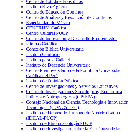
Centro de Estudios Filosóficos
Instituto Riva-Agüero
Centro de Educación Contínua
Centro de Análisis y Resolución de Conflictos
Especialidad de Música
CENTRUM Católica
Centro Cultural PUCP
Centro de Innovación y Desarrollo Emprendedor
Idiomas Católica
Conexión Bíblica Universitaria
Instituto Confucio
Instituto para la Calidad
Instituto de Docencia Universitaria
Centro Preuniversitario de la Pontificia Universidad
Católica del Perú
Instituto de Opinión Pública
Centro de Investigaciones y Servicios Educativos
Centro de Investigaciones Sociológicas, Económica
Políticas y Antropológicas (CISEPA)
Consejo Nacional de Ciencia, Tecnología e Innovación
Tecnológica (CONCYTEC)
Instituto de Desarrollo Humano de América Latina
(IDHAL-PUCP)
Instituto de Etnomusicología PUCP
Instituto de Investigación sobre la Enseñanza de las