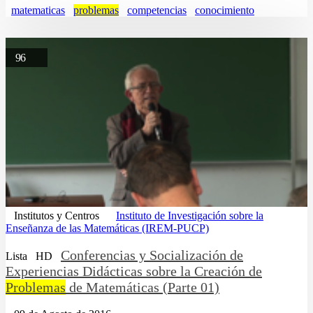
matematicas
problemas
competencias
conocimiento
96
Institutos y Centros
Instituto de Investigación sobre la
Enseñanza de las Matemáticas (IREM-PUCP)
Conferencias y Socialización de
Lista
HD
Experiencias Didácticas sobre la Creación de
Problemas
de Matemáticas (Parte 01)