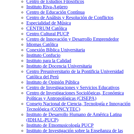
Centro de Estudios Filosóficos
Instituto Riva-Agüero
Centro de Educación Contínua
Centro de Análisis y Resolución de Conflictos
Especialidad de Música
CENTRUM Católica
Centro Cultural PUCP
Centro de Innovación y Desarrollo Emprendedor
Idiomas Católica
Conexión Bíblica Universitaria
Instituto Confucio
Instituto para la Calidad
Instituto de Docencia Universitaria
Centro Preuniversitario de la Pontificia Universidad
Católica del Perú
Instituto de Opinión Pública
Centro de Investigaciones y Servicios Educativos
Centro de Investigaciones Sociológicas, Económica
Políticas y Antropológicas (CISEPA)
Consejo Nacional de Ciencia, Tecnología e Innovación
Tecnológica (CONCYTEC)
Instituto de Desarrollo Humano de América Latina
(IDHAL-PUCP)
Instituto de Etnomusicología PUCP
Instituto de Investigación sobre la Enseñanza de las