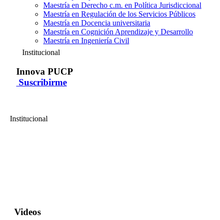
Maestría en Derecho c.m. en Política Jurisdiccional
Maestría en Regulación de los Servicios Públicos
Maestría en Docencia universitaria
Maestría en Cognición Aprendizaje y Desarrollo
Maestría en Ingeniería Civil
Institucional
Innova PUCP
Suscribirme
Institucional
Innova PUCP
Formación de Formadores: Diseño Curricular de la Formación -
Tema III - Parte 01
Formación de Formadores: Diseño Curricular de la Formación -
Tema III...
Videos