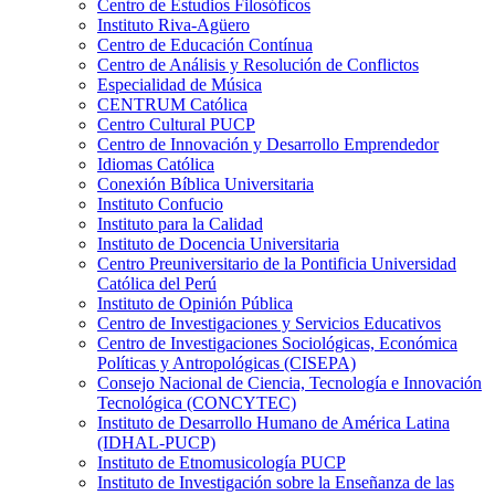
Centro de Estudios Filosóficos
Instituto Riva-Agüero
Centro de Educación Contínua
Centro de Análisis y Resolución de Conflictos
Especialidad de Música
CENTRUM Católica
Centro Cultural PUCP
Centro de Innovación y Desarrollo Emprendedor
Idiomas Católica
Conexión Bíblica Universitaria
Instituto Confucio
Instituto para la Calidad
Instituto de Docencia Universitaria
Centro Preuniversitario de la Pontificia Universidad
Católica del Perú
Instituto de Opinión Pública
Centro de Investigaciones y Servicios Educativos
Centro de Investigaciones Sociológicas, Económica
Políticas y Antropológicas (CISEPA)
Consejo Nacional de Ciencia, Tecnología e Innovación
Tecnológica (CONCYTEC)
Instituto de Desarrollo Humano de América Latina
(IDHAL-PUCP)
Instituto de Etnomusicología PUCP
Instituto de Investigación sobre la Enseñanza de las