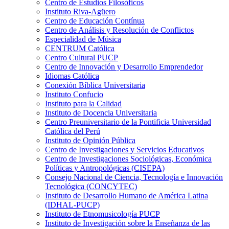
Centro de Estudios Filosóficos
Instituto Riva-Agüero
Centro de Educación Contínua
Centro de Análisis y Resolución de Conflictos
Especialidad de Música
CENTRUM Católica
Centro Cultural PUCP
Centro de Innovación y Desarrollo Emprendedor
Idiomas Católica
Conexión Bíblica Universitaria
Instituto Confucio
Instituto para la Calidad
Instituto de Docencia Universitaria
Centro Preuniversitario de la Pontificia Universidad
Católica del Perú
Instituto de Opinión Pública
Centro de Investigaciones y Servicios Educativos
Centro de Investigaciones Sociológicas, Económica
Políticas y Antropológicas (CISEPA)
Consejo Nacional de Ciencia, Tecnología e Innovación
Tecnológica (CONCYTEC)
Instituto de Desarrollo Humano de América Latina
(IDHAL-PUCP)
Instituto de Etnomusicología PUCP
Instituto de Investigación sobre la Enseñanza de las