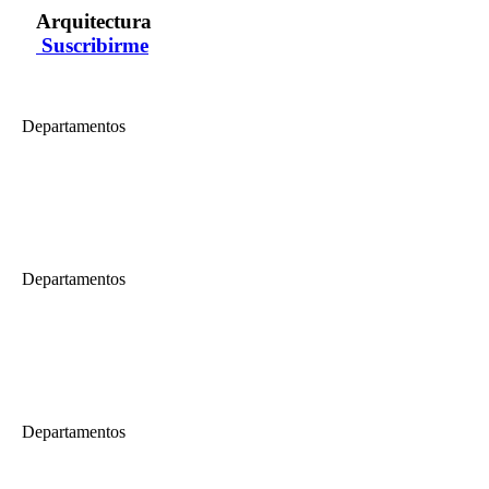
Arquitectura
Suscribirme
Departamentos
Arquitectura
Trabajos de Investigación - Maestría en Arquitectura Urbanismo y Desa
Sustentaciones de tesis, Maestría en Arquitectura Urbanismo y Desarrol
Departamentos
Arquitectura
LIMAPOLIS 2016 LA CIUDAD EN LADERAS (Parte 01)
Clausura del evento Limapolis 2016. Con la presentación del libro de la 
Departamentos
Arquitectura
El Futuro de lo Moderno: retos y posibilidades para el Patrimonio Mo