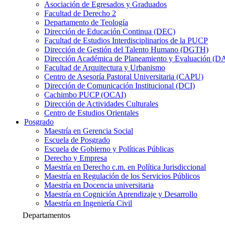
Asociación de Egresados y Graduados
Facultad de Derecho 2
Departamento de Teología
Dirección de Educación Continua (DEC)
Facultad de Estudios Interdisciplinarios de la PUCP
Dirección de Gestión del Talento Humano (DGTH)
Dirección Académica de Planeamiento y Evaluación (D
Facultad de Arquitectura y Urbanismo
Centro de Asesoría Pastoral Universitaria (CAPU)
Dirección de Comunicación Institucional (DCI)
Cachimbo PUCP (OCAI)
Dirección de Actividades Culturales
Centro de Estudios Orientales
Posgrado
Maestría en Gerencia Social
Escuela de Posgrado
Escuela de Gobierno y Políticas Públicas
Derecho y Empresa
Maestría en Derecho c.m. en Política Jurisdiccional
Maestría en Regulación de los Servicios Públicos
Maestría en Docencia universitaria
Maestría en Cognición Aprendizaje y Desarrollo
Maestría en Ingeniería Civil
Departamentos