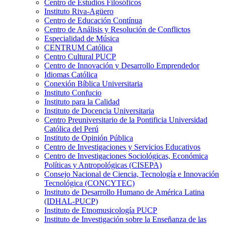
Centro de Estudios Filosóficos
Instituto Riva-Agüero
Centro de Educación Contínua
Centro de Análisis y Resolución de Conflictos
Especialidad de Música
CENTRUM Católica
Centro Cultural PUCP
Centro de Innovación y Desarrollo Emprendedor
Idiomas Católica
Conexión Bíblica Universitaria
Instituto Confucio
Instituto para la Calidad
Instituto de Docencia Universitaria
Centro Preuniversitario de la Pontificia Universidad
Católica del Perú
Instituto de Opinión Pública
Centro de Investigaciones y Servicios Educativos
Centro de Investigaciones Sociológicas, Económica
Políticas y Antropológicas (CISEPA)
Consejo Nacional de Ciencia, Tecnología e Innovación
Tecnológica (CONCYTEC)
Instituto de Desarrollo Humano de América Latina
(IDHAL-PUCP)
Instituto de Etnomusicología PUCP
Instituto de Investigación sobre la Enseñanza de las