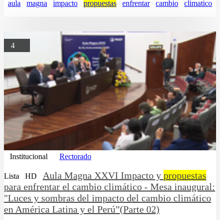
aula
magna
impacto
propuestas
enfrentar
cambio
climatico
4
Institucional
Rectorado
Aula Magna XXVI Impacto y
propuestas
Lista
HD
para enfrentar el cambio climático - Mesa inaugural:
"Luces y sombras del impacto del cambio climático
en América Latina y el Perú”(Parte 02)