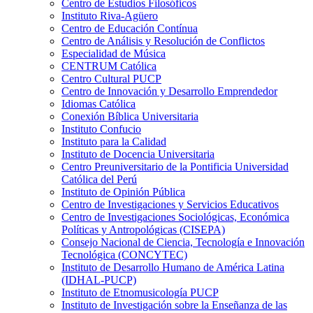
Centro de Estudios Filosóficos
Instituto Riva-Agüero
Centro de Educación Contínua
Centro de Análisis y Resolución de Conflictos
Especialidad de Música
CENTRUM Católica
Centro Cultural PUCP
Centro de Innovación y Desarrollo Emprendedor
Idiomas Católica
Conexión Bíblica Universitaria
Instituto Confucio
Instituto para la Calidad
Instituto de Docencia Universitaria
Centro Preuniversitario de la Pontificia Universidad
Católica del Perú
Instituto de Opinión Pública
Centro de Investigaciones y Servicios Educativos
Centro de Investigaciones Sociológicas, Económica
Políticas y Antropológicas (CISEPA)
Consejo Nacional de Ciencia, Tecnología e Innovación
Tecnológica (CONCYTEC)
Instituto de Desarrollo Humano de América Latina
(IDHAL-PUCP)
Instituto de Etnomusicología PUCP
Instituto de Investigación sobre la Enseñanza de las