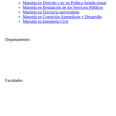
Maestría en Derecho c.m. en Política Jurisdiccional
Maestría en Regulación de los Servicios Públicos
Maestría en Docencia universitaria
Maestría en Cognición Aprendizaje y Desarrollo
Maestría en Ingeniería Civil
Departamentos
Economía
Viernes Económico | Perú: Coyuntura y perspectivas económicas.
(Parte 01)
Viernes Económico | Perú: Coyuntura y perspectivas económicas....
Facultades
Derecho
Celebración Central del Centenario 2019: Derecho, transformación
social, corrupción y violencia
Celebración Central del Centenario de la Facultad de Derecho...