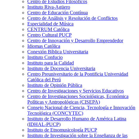
Centro de Estudios Filosóficos
Instituto Riva-Agüero
Centro de Educación Contínua
Centro de Análisis y Resolución de Conflictos
Especialidad de Música
CENTRUM Católica
Centro Cultural PUCP
Centro de Innovación y Desarrollo Emprendedor
Idiomas Católica
Conexión Bíblica Universitaria
Instituto Confucio
Instituto para la Calidad
Instituto de Docencia Universitaria
Centro Preuniversitario de la Pontificia Universidad
Católica del Perú
Instituto de Opinión Pública
Centro de Investigaciones y Servicios Educativos
Centro de Investigaciones Sociológicas, Económica
Políticas y Antropológicas (CISEPA)
Consejo Nacional de Ciencia, Tecnología e Innovación
Tecnológica (CONCYTEC)
Instituto de Desarrollo Humano de América Latina
(IDHAL-PUCP)
Instituto de Etnomusicología PUCP
Instituto de Investigación sobre la Enseñanza de las