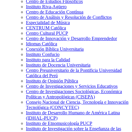
Centro de Estudios Filosóficos
Instituto Riva-Agüero
Centro de Educación Contínua
Centro de Análisis y Resolución de Conflictos
Especialidad de Música
CENTRUM Católica
Centro Cultural PUCP
Centro de Innovación y Desarrollo Emprendedor
Idiomas Católica
Conexión Bíblica Universitaria
Instituto Confucio
Instituto para la Calidad
Instituto de Docencia Universitaria
Centro Preuniversitario de la Pontificia Universidad
Católica del Perú
Instituto de Opinión Pública
Centro de Investigaciones y Servicios Educativos
Centro de Investigaciones Sociológicas, Económica
Políticas y Antropológicas (CISEPA)
Consejo Nacional de Ciencia, Tecnología e Innovación
Tecnológica (CONCYTEC)
Instituto de Desarrollo Humano de América Latina
(IDHAL-PUCP)
Instituto de Etnomusicología PUCP
Instituto de Investigación sobre la Enseñanza de las