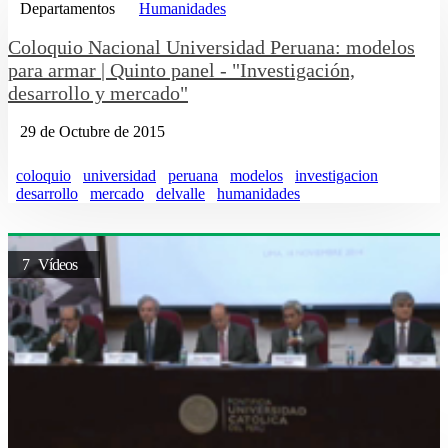
Departamentos
Humanidades
Coloquio Nacional Universidad Peruana: modelos
para armar | Quinto panel - "Investigación,
desarrollo y mercado"
29 de Octubre de 2015
coloquio
universidad
peruana
modelos
investigacion
desarrollo
mercado
delvalle
humanidades
7 Vídeos