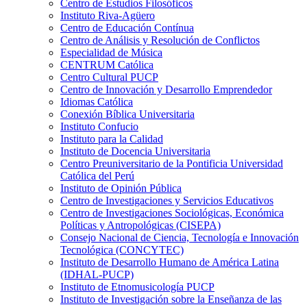
Centro de Estudios Filosóficos
Instituto Riva-Agüero
Centro de Educación Contínua
Centro de Análisis y Resolución de Conflictos
Especialidad de Música
CENTRUM Católica
Centro Cultural PUCP
Centro de Innovación y Desarrollo Emprendedor
Idiomas Católica
Conexión Bíblica Universitaria
Instituto Confucio
Instituto para la Calidad
Instituto de Docencia Universitaria
Centro Preuniversitario de la Pontificia Universidad
Católica del Perú
Instituto de Opinión Pública
Centro de Investigaciones y Servicios Educativos
Centro de Investigaciones Sociológicas, Económica
Políticas y Antropológicas (CISEPA)
Consejo Nacional de Ciencia, Tecnología e Innovación
Tecnológica (CONCYTEC)
Instituto de Desarrollo Humano de América Latina
(IDHAL-PUCP)
Instituto de Etnomusicología PUCP
Instituto de Investigación sobre la Enseñanza de las