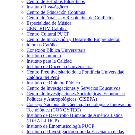
Centro de Estudios Filosóficos
Instituto Riva-Agüero
Centro de Educación Contínua
Centro de Análisis y Resolución de Conflictos
Especialidad de Música
CENTRUM Católica
Centro Cultural PUCP
Centro de Innovación y Desarrollo Emprendedor
Idiomas Católica
Conexión Bíblica Universitaria
Instituto Confucio
Instituto para la Calidad
Instituto de Docencia Universitaria
Centro Preuniversitario de la Pontificia Universidad
Católica del Perú
Instituto de Opinión Pública
Centro de Investigaciones y Servicios Educativos
Centro de Investigaciones Sociológicas, Económica
Políticas y Antropológicas (CISEPA)
Consejo Nacional de Ciencia, Tecnología e Innovación
Tecnológica (CONCYTEC)
Instituto de Desarrollo Humano de América Latina
(IDHAL-PUCP)
Instituto de Etnomusicología PUCP
Instituto de Investigación sobre la Enseñanza de las