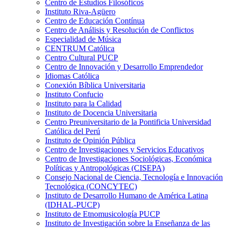
Centro de Estudios Filosóficos
Instituto Riva-Agüero
Centro de Educación Contínua
Centro de Análisis y Resolución de Conflictos
Especialidad de Música
CENTRUM Católica
Centro Cultural PUCP
Centro de Innovación y Desarrollo Emprendedor
Idiomas Católica
Conexión Bíblica Universitaria
Instituto Confucio
Instituto para la Calidad
Instituto de Docencia Universitaria
Centro Preuniversitario de la Pontificia Universidad
Católica del Perú
Instituto de Opinión Pública
Centro de Investigaciones y Servicios Educativos
Centro de Investigaciones Sociológicas, Económica
Políticas y Antropológicas (CISEPA)
Consejo Nacional de Ciencia, Tecnología e Innovación
Tecnológica (CONCYTEC)
Instituto de Desarrollo Humano de América Latina
(IDHAL-PUCP)
Instituto de Etnomusicología PUCP
Instituto de Investigación sobre la Enseñanza de las