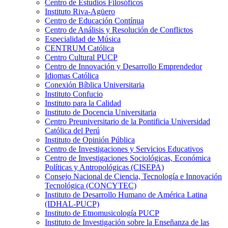
Centro de Estudios Filosóficos
Instituto Riva-Agüero
Centro de Educación Contínua
Centro de Análisis y Resolución de Conflictos
Especialidad de Música
CENTRUM Católica
Centro Cultural PUCP
Centro de Innovación y Desarrollo Emprendedor
Idiomas Católica
Conexión Bíblica Universitaria
Instituto Confucio
Instituto para la Calidad
Instituto de Docencia Universitaria
Centro Preuniversitario de la Pontificia Universidad
Católica del Perú
Instituto de Opinión Pública
Centro de Investigaciones y Servicios Educativos
Centro de Investigaciones Sociológicas, Económica
Políticas y Antropológicas (CISEPA)
Consejo Nacional de Ciencia, Tecnología e Innovación
Tecnológica (CONCYTEC)
Instituto de Desarrollo Humano de América Latina
(IDHAL-PUCP)
Instituto de Etnomusicología PUCP
Instituto de Investigación sobre la Enseñanza de las