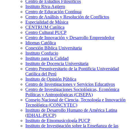
Centro de Estudios Filosóficos
Instituto Riva-Agüero
Centro de Educación Contínua
Centro de Análisis y Resolución de Conflictos
Especialidad de Música
CENTRUM Católica
Centro Cultural PUCP
Centro de Innovación y Desarrollo Emprendedor
Idiomas Católica
Conexión Bíblica Universitaria
Instituto Confucio
Instituto para la Calidad
Instituto de Docencia Universitaria
Centro Preuniversitario de la Pontificia Universidad
Católica del Perú
Instituto de Opinión Pública
Centro de Investigaciones y Servicios Educativos
Centro de Investigaciones Sociológicas, Económica
Políticas y Antropológicas (CISEPA)
Consejo Nacional de Ciencia, Tecnología e Innovación
Tecnológica (CONCYTEC)
Instituto de Desarrollo Humano de América Latina
(IDHAL-PUCP)
Instituto de Etnomusicología PUCP
Instituto de Investigación sobre la Enseñanza de las