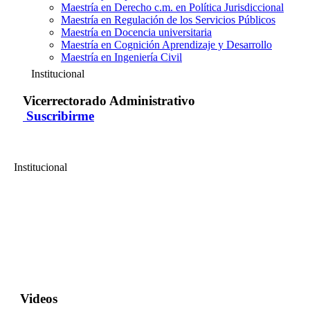
Maestría en Derecho c.m. en Política Jurisdiccional
Maestría en Regulación de los Servicios Públicos
Maestría en Docencia universitaria
Maestría en Cognición Aprendizaje y Desarrollo
Maestría en Ingeniería Civil
Institucional
Vicerrectorado Administrativo
Suscribirme
Institucional
Vicerrectorado Administrativo
Taller Sueño Feliz: Rendimiento académico y nuevas tecnologías
Taller Sueño Feliz: Rendimiento académico y nuevas tecnologías,
informar sobre la importancia del sueño para los miembros de la
comunidad PUCP....
Videos