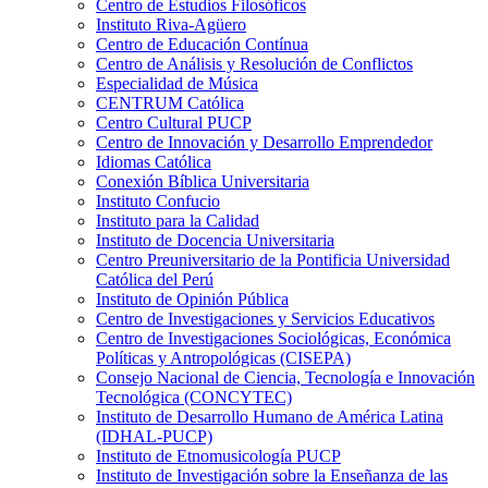
Centro de Estudios Filosóficos
Instituto Riva-Agüero
Centro de Educación Contínua
Centro de Análisis y Resolución de Conflictos
Especialidad de Música
CENTRUM Católica
Centro Cultural PUCP
Centro de Innovación y Desarrollo Emprendedor
Idiomas Católica
Conexión Bíblica Universitaria
Instituto Confucio
Instituto para la Calidad
Instituto de Docencia Universitaria
Centro Preuniversitario de la Pontificia Universidad
Católica del Perú
Instituto de Opinión Pública
Centro de Investigaciones y Servicios Educativos
Centro de Investigaciones Sociológicas, Económica
Políticas y Antropológicas (CISEPA)
Consejo Nacional de Ciencia, Tecnología e Innovación
Tecnológica (CONCYTEC)
Instituto de Desarrollo Humano de América Latina
(IDHAL-PUCP)
Instituto de Etnomusicología PUCP
Instituto de Investigación sobre la Enseñanza de las