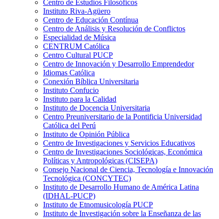
Centro de Estudios Filosóficos
Instituto Riva-Agüero
Centro de Educación Contínua
Centro de Análisis y Resolución de Conflictos
Especialidad de Música
CENTRUM Católica
Centro Cultural PUCP
Centro de Innovación y Desarrollo Emprendedor
Idiomas Católica
Conexión Bíblica Universitaria
Instituto Confucio
Instituto para la Calidad
Instituto de Docencia Universitaria
Centro Preuniversitario de la Pontificia Universidad
Católica del Perú
Instituto de Opinión Pública
Centro de Investigaciones y Servicios Educativos
Centro de Investigaciones Sociológicas, Económica
Políticas y Antropológicas (CISEPA)
Consejo Nacional de Ciencia, Tecnología e Innovación
Tecnológica (CONCYTEC)
Instituto de Desarrollo Humano de América Latina
(IDHAL-PUCP)
Instituto de Etnomusicología PUCP
Instituto de Investigación sobre la Enseñanza de las