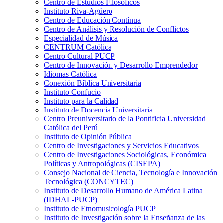
Centro de Estudios Filosóficos
Instituto Riva-Agüero
Centro de Educación Contínua
Centro de Análisis y Resolución de Conflictos
Especialidad de Música
CENTRUM Católica
Centro Cultural PUCP
Centro de Innovación y Desarrollo Emprendedor
Idiomas Católica
Conexión Bíblica Universitaria
Instituto Confucio
Instituto para la Calidad
Instituto de Docencia Universitaria
Centro Preuniversitario de la Pontificia Universidad
Católica del Perú
Instituto de Opinión Pública
Centro de Investigaciones y Servicios Educativos
Centro de Investigaciones Sociológicas, Económica
Políticas y Antropológicas (CISEPA)
Consejo Nacional de Ciencia, Tecnología e Innovación
Tecnológica (CONCYTEC)
Instituto de Desarrollo Humano de América Latina
(IDHAL-PUCP)
Instituto de Etnomusicología PUCP
Instituto de Investigación sobre la Enseñanza de las