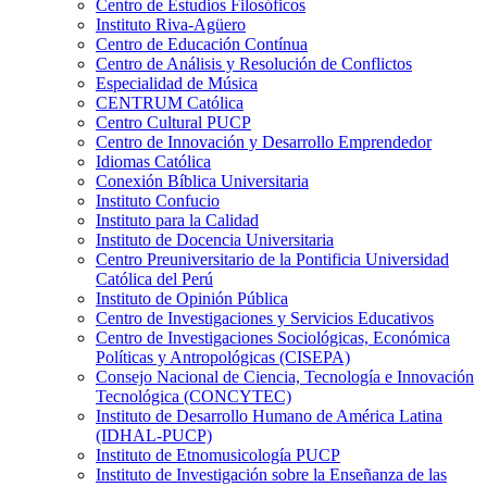
Centro de Estudios Filosóficos
Instituto Riva-Agüero
Centro de Educación Contínua
Centro de Análisis y Resolución de Conflictos
Especialidad de Música
CENTRUM Católica
Centro Cultural PUCP
Centro de Innovación y Desarrollo Emprendedor
Idiomas Católica
Conexión Bíblica Universitaria
Instituto Confucio
Instituto para la Calidad
Instituto de Docencia Universitaria
Centro Preuniversitario de la Pontificia Universidad
Católica del Perú
Instituto de Opinión Pública
Centro de Investigaciones y Servicios Educativos
Centro de Investigaciones Sociológicas, Económica
Políticas y Antropológicas (CISEPA)
Consejo Nacional de Ciencia, Tecnología e Innovación
Tecnológica (CONCYTEC)
Instituto de Desarrollo Humano de América Latina
(IDHAL-PUCP)
Instituto de Etnomusicología PUCP
Instituto de Investigación sobre la Enseñanza de las