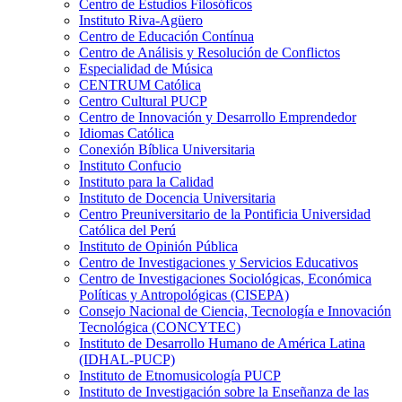
Centro de Estudios Filosóficos
Instituto Riva-Agüero
Centro de Educación Contínua
Centro de Análisis y Resolución de Conflictos
Especialidad de Música
CENTRUM Católica
Centro Cultural PUCP
Centro de Innovación y Desarrollo Emprendedor
Idiomas Católica
Conexión Bíblica Universitaria
Instituto Confucio
Instituto para la Calidad
Instituto de Docencia Universitaria
Centro Preuniversitario de la Pontificia Universidad
Católica del Perú
Instituto de Opinión Pública
Centro de Investigaciones y Servicios Educativos
Centro de Investigaciones Sociológicas, Económica
Políticas y Antropológicas (CISEPA)
Consejo Nacional de Ciencia, Tecnología e Innovación
Tecnológica (CONCYTEC)
Instituto de Desarrollo Humano de América Latina
(IDHAL-PUCP)
Instituto de Etnomusicología PUCP
Instituto de Investigación sobre la Enseñanza de las