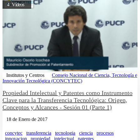
4 Vídeos
Institutos y Centros
Consejo Nacional de Ciencia, Tecnología e
Innovación Tecnológica (CONCYTEC)
Propiedad Intelectual y Patentes como Instrumento
Clave para la Transferencia Tecnológica: Origen,
Conceptos y Alcances - Sesión 01 (Parte 1)
18 de Enero de 2017
concytec
transferencia
tecnologia
ciencia
procesos
innovacion
propiedad
intelectual
patentes