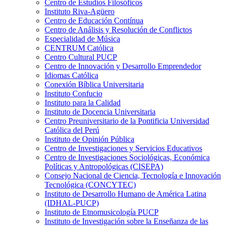
Centro de Estudios Filosóficos
Instituto Riva-Agüero
Centro de Educación Contínua
Centro de Análisis y Resolución de Conflictos
Especialidad de Música
CENTRUM Católica
Centro Cultural PUCP
Centro de Innovación y Desarrollo Emprendedor
Idiomas Católica
Conexión Bíblica Universitaria
Instituto Confucio
Instituto para la Calidad
Instituto de Docencia Universitaria
Centro Preuniversitario de la Pontificia Universidad
Católica del Perú
Instituto de Opinión Pública
Centro de Investigaciones y Servicios Educativos
Centro de Investigaciones Sociológicas, Económica
Políticas y Antropológicas (CISEPA)
Consejo Nacional de Ciencia, Tecnología e Innovación
Tecnológica (CONCYTEC)
Instituto de Desarrollo Humano de América Latina
(IDHAL-PUCP)
Instituto de Etnomusicología PUCP
Instituto de Investigación sobre la Enseñanza de las