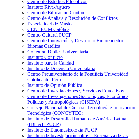
Centro de Estudios Filosóficos
Instituto Riva-Agüero
Centro de Educación Contínua
Centro de Análisis y Resolución de Conflictos
Especialidad de Música
CENTRUM Católica
Centro Cultural PUCP
Centro de Innovación y Desarrollo Emprendedor
Idiomas Católica
Conexión Bíblica Universitaria
Instituto Confucio
Instituto para la Calidad
Instituto de Docencia Universitaria
Centro Preuniversitario de la Pontificia Universidad
Católica del Perú
Instituto de Opinión Pública
Centro de Investigaciones y Servicios Educativos
Centro de Investigaciones Sociológicas, Económica
Políticas y Antropológicas (CISEPA)
Consejo Nacional de Ciencia, Tecnología e Innovación
Tecnológica (CONCYTEC)
Instituto de Desarrollo Humano de América Latina
(IDHAL-PUCP)
Instituto de Etnomusicología PUCP
Instituto de Investigación sobre la Enseñanza de las