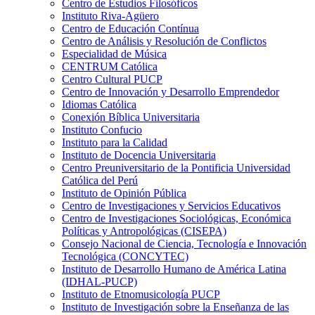
Centro de Estudios Filosóficos
Instituto Riva-Agüero
Centro de Educación Contínua
Centro de Análisis y Resolución de Conflictos
Especialidad de Música
CENTRUM Católica
Centro Cultural PUCP
Centro de Innovación y Desarrollo Emprendedor
Idiomas Católica
Conexión Bíblica Universitaria
Instituto Confucio
Instituto para la Calidad
Instituto de Docencia Universitaria
Centro Preuniversitario de la Pontificia Universidad
Católica del Perú
Instituto de Opinión Pública
Centro de Investigaciones y Servicios Educativos
Centro de Investigaciones Sociológicas, Económica
Políticas y Antropológicas (CISEPA)
Consejo Nacional de Ciencia, Tecnología e Innovación
Tecnológica (CONCYTEC)
Instituto de Desarrollo Humano de América Latina
(IDHAL-PUCP)
Instituto de Etnomusicología PUCP
Instituto de Investigación sobre la Enseñanza de las