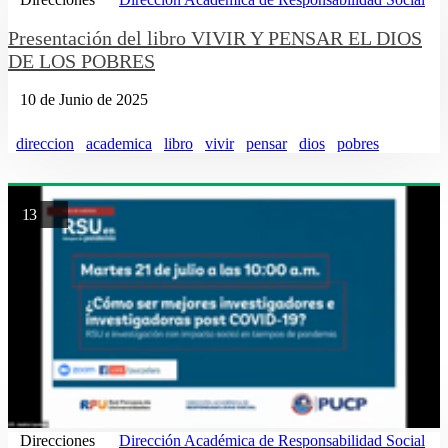
Presentación del libro VIVIR Y PENSAR EL DIOS
DE LOS POBRES
10 de Junio de 2025
direccion
academica
libro
vivir
pensar
dios
pobres
13
Direcciones
Dirección Académica de Responsabilidad Social