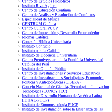
Centro de Estudios Filosóficos
Instituto Riva-Agüero
Centro de Educación Contínua
Centro de Análisis y Resolución de Conflictos
Especialidad de Música
CENTRUM Católica
Centro Cultural PUCP
Centro de Innovación y Desarrollo Emprendedor
Idiomas Católica
Conexión Bíblica Universitaria
Instituto Confucio
Instituto para la Calidad
Instituto de Docencia Universitaria
Centro Preuniversitario de la Pontificia Universidad
Católica del Perú
Instituto de Opinión Pública
Centro de Investigaciones y Servicios Educativos
Centro de Investigaciones Sociológicas, Económica
Políticas y Antropológicas (CISEPA)
Consejo Nacional de Ciencia, Tecnología e Innovación
Tecnológica (CONCYTEC)
Instituto de Desarrollo Humano de América Latina
(IDHAL-PUCP)
Instituto de Etnomusicología PUCP
Instituto de Investigación sobre la Enseñanza de las