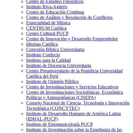
Centro de Estudios Filosóficos
Instituto Riva-Agüero
Centro de Educación Contínua
Centro de Análisis y Resolución de Conflictos
Especialidad de Música
CENTRUM Católica
Centro Cultural PUCP
Centro de Innovación y Desarrollo Emprendedor
Idiomas Católica
Conexión Bíblica Universitaria
Instituto Confucio
Instituto para la Calidad
Instituto de Docencia Universitaria
Centro Preuniversitario de la Pontificia Universidad
Católica del Perú
Instituto de Opinión Pública
Centro de Investigaciones y Servicios Educativos
Centro de Investigaciones Sociológicas, Económica
Políticas y Antropológicas (CISEPA)
Consejo Nacional de Ciencia, Tecnología e Innovación
Tecnológica (CONCYTEC)
Instituto de Desarrollo Humano de América Latina
(IDHAL-PUCP)
Instituto de Etnomusicología PUCP
Instituto de Investigación sobre la Enseñanza de las