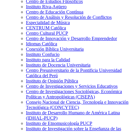
Centro de Estudios Filosóficos
Instituto Riva-Agüero
Centro de Educación Contínua
Centro de Análisis y Resolución de Conflictos
Especialidad de Música
CENTRUM Católica
Centro Cultural PUCP
Centro de Innovación y Desarrollo Emprendedor
Idiomas Católica
Conexión Bíblica Universitaria
Instituto Confucio
Instituto para la Calidad
Instituto de Docencia Universitaria
Centro Preuniversitario de la Pontificia Universidad
Católica del Perú
Instituto de Opinión Pública
Centro de Investigaciones y Servicios Educativos
Centro de Investigaciones Sociológicas, Económica
Políticas y Antropológicas (CISEPA)
Consejo Nacional de Ciencia, Tecnología e Innovación
Tecnológica (CONCYTEC)
Instituto de Desarrollo Humano de América Latina
(IDHAL-PUCP)
Instituto de Etnomusicología PUCP
Instituto de Investigación sobre la Enseñanza de las