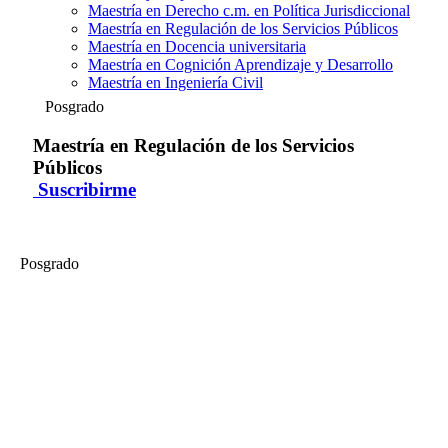
Maestría en Derecho c.m. en Política Jurisdiccional
Maestría en Regulación de los Servicios Públicos
Maestría en Docencia universitaria
Maestría en Cognición Aprendizaje y Desarrollo
Maestría en Ingeniería Civil
Posgrado
Maestría en Regulación de los Servicios
Públicos
Suscribirme
Posgrado
Maestría en Regulación de los Servicios Públicos
Mesa Redonda Ley de Fortalecimiento de Organismos Reguladores
- (Parte 01)
La Maestría en Regulación de los Servicios Públicos organiza, este
27 de marzo, la Mesa Redonda donde se discutirá sobre la Ley de
Fortalecimiento de Organismos Reguladores, en la cual participarán
importantes especialistas en el tema. Este evento se realiza como
parte de la labor de difusión y promoción del debate público en
materia regulatoria de la maestría....