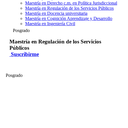
Maestría en Derecho c.m. en Política Jurisdiccional
Maestría en Regulación de los Servicios Públicos
Maestría en Docencia universitaria
Maestría en Cognición Aprendizaje y Desarrollo
Maestría en Ingeniería Civil
Posgrado
Maestría en Regulación de los Servicios
Públicos
Suscribirme
Posgrado
Maestría en Regulación de los Servicios Públicos
Mesa Redonda Ley de Fortalecimiento de Organismos Reguladores
- (Parte 01)
La Maestría en Regulación de los Servicios Públicos organiza, este
27 de marzo, la Mesa Redonda donde se discutirá sobre la Ley de
Fortalecimiento de Organismos Reguladores, en la cual participarán
importantes especialistas en el tema. Este evento se realiza como
parte de la labor de difusión y promoción del debate público en
materia regulatoria de la maestría....