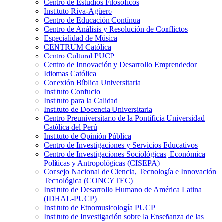
Centro de Estudios Filosóficos
Instituto Riva-Agüero
Centro de Educación Contínua
Centro de Análisis y Resolución de Conflictos
Especialidad de Música
CENTRUM Católica
Centro Cultural PUCP
Centro de Innovación y Desarrollo Emprendedor
Idiomas Católica
Conexión Bíblica Universitaria
Instituto Confucio
Instituto para la Calidad
Instituto de Docencia Universitaria
Centro Preuniversitario de la Pontificia Universidad
Católica del Perú
Instituto de Opinión Pública
Centro de Investigaciones y Servicios Educativos
Centro de Investigaciones Sociológicas, Económica
Políticas y Antropológicas (CISEPA)
Consejo Nacional de Ciencia, Tecnología e Innovación
Tecnológica (CONCYTEC)
Instituto de Desarrollo Humano de América Latina
(IDHAL-PUCP)
Instituto de Etnomusicología PUCP
Instituto de Investigación sobre la Enseñanza de las