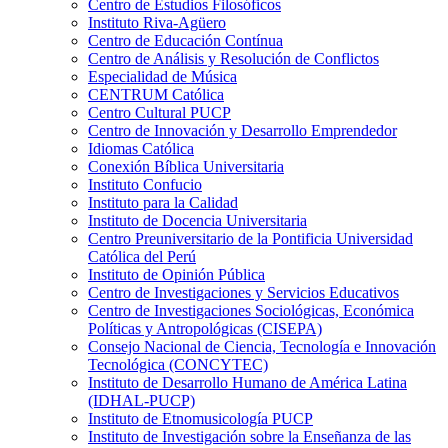
Centro de Estudios Filosóficos
Instituto Riva-Agüero
Centro de Educación Contínua
Centro de Análisis y Resolución de Conflictos
Especialidad de Música
CENTRUM Católica
Centro Cultural PUCP
Centro de Innovación y Desarrollo Emprendedor
Idiomas Católica
Conexión Bíblica Universitaria
Instituto Confucio
Instituto para la Calidad
Instituto de Docencia Universitaria
Centro Preuniversitario de la Pontificia Universidad
Católica del Perú
Instituto de Opinión Pública
Centro de Investigaciones y Servicios Educativos
Centro de Investigaciones Sociológicas, Económica
Políticas y Antropológicas (CISEPA)
Consejo Nacional de Ciencia, Tecnología e Innovación
Tecnológica (CONCYTEC)
Instituto de Desarrollo Humano de América Latina
(IDHAL-PUCP)
Instituto de Etnomusicología PUCP
Instituto de Investigación sobre la Enseñanza de las