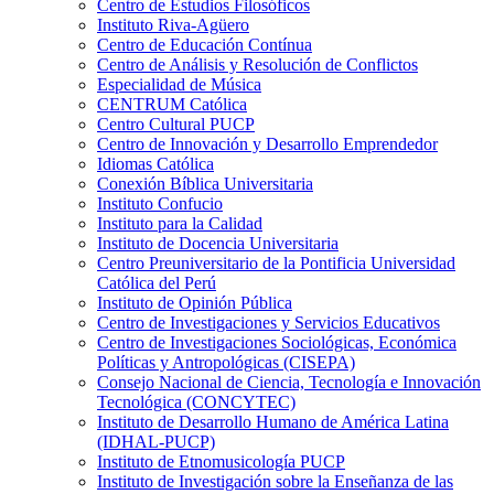
Centro de Estudios Filosóficos
Instituto Riva-Agüero
Centro de Educación Contínua
Centro de Análisis y Resolución de Conflictos
Especialidad de Música
CENTRUM Católica
Centro Cultural PUCP
Centro de Innovación y Desarrollo Emprendedor
Idiomas Católica
Conexión Bíblica Universitaria
Instituto Confucio
Instituto para la Calidad
Instituto de Docencia Universitaria
Centro Preuniversitario de la Pontificia Universidad
Católica del Perú
Instituto de Opinión Pública
Centro de Investigaciones y Servicios Educativos
Centro de Investigaciones Sociológicas, Económica
Políticas y Antropológicas (CISEPA)
Consejo Nacional de Ciencia, Tecnología e Innovación
Tecnológica (CONCYTEC)
Instituto de Desarrollo Humano de América Latina
(IDHAL-PUCP)
Instituto de Etnomusicología PUCP
Instituto de Investigación sobre la Enseñanza de las