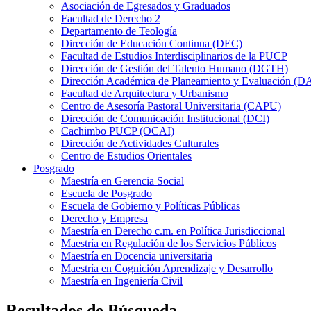
Asociación de Egresados y Graduados
Facultad de Derecho 2
Departamento de Teología
Dirección de Educación Continua (DEC)
Facultad de Estudios Interdisciplinarios de la PUCP
Dirección de Gestión del Talento Humano (DGTH)
Dirección Académica de Planeamiento y Evaluación (D
Facultad de Arquitectura y Urbanismo
Centro de Asesoría Pastoral Universitaria (CAPU)
Dirección de Comunicación Institucional (DCI)
Cachimbo PUCP (OCAI)
Dirección de Actividades Culturales
Centro de Estudios Orientales
Posgrado
Maestría en Gerencia Social
Escuela de Posgrado
Escuela de Gobierno y Políticas Públicas
Derecho y Empresa
Maestría en Derecho c.m. en Política Jurisdiccional
Maestría en Regulación de los Servicios Públicos
Maestría en Docencia universitaria
Maestría en Cognición Aprendizaje y Desarrollo
Maestría en Ingeniería Civil
Resultados de Búsqueda