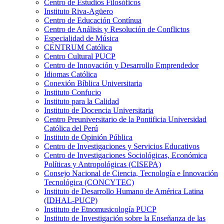
Centro de Estudios Filosóficos
Instituto Riva-Agüero
Centro de Educación Contínua
Centro de Análisis y Resolución de Conflictos
Especialidad de Música
CENTRUM Católica
Centro Cultural PUCP
Centro de Innovación y Desarrollo Emprendedor
Idiomas Católica
Conexión Bíblica Universitaria
Instituto Confucio
Instituto para la Calidad
Instituto de Docencia Universitaria
Centro Preuniversitario de la Pontificia Universidad
Católica del Perú
Instituto de Opinión Pública
Centro de Investigaciones y Servicios Educativos
Centro de Investigaciones Sociológicas, Económica
Políticas y Antropológicas (CISEPA)
Consejo Nacional de Ciencia, Tecnología e Innovación
Tecnológica (CONCYTEC)
Instituto de Desarrollo Humano de América Latina
(IDHAL-PUCP)
Instituto de Etnomusicología PUCP
Instituto de Investigación sobre la Enseñanza de las