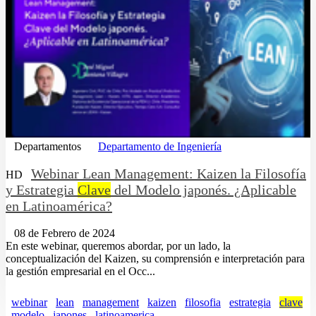
Departamentos
Departamento de Ingeniería
Webinar Lean Management: Kaizen la Filosofía
HD
y Estrategia
Clave
del Modelo japonés. ¿Aplicable
en Latinoamérica?
08 de Febrero de 2024
En este webinar, queremos abordar, por un lado, la
conceptualización del Kaizen, su comprensión e interpretación para
la gestión empresarial en el Occ...
webinar
lean
management
kaizen
filosofia
estrategia
clave
modelo
japones
latinoamerica