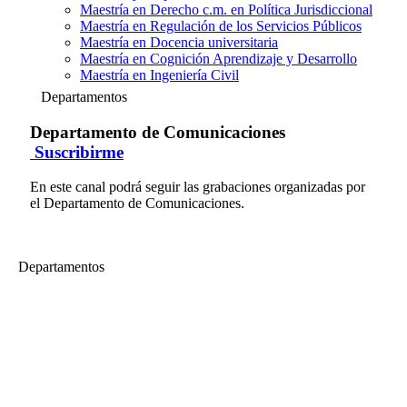
Maestría en Derecho c.m. en Política Jurisdiccional
Maestría en Regulación de los Servicios Públicos
Maestría en Docencia universitaria
Maestría en Cognición Aprendizaje y Desarrollo
Maestría en Ingeniería Civil
Departamentos
Departamento de Comunicaciones
Suscribirme
En este canal podrá seguir las grabaciones organizadas por
el Departamento de Comunicaciones.
Departamentos
Departamento de Comunicaciones
Consideraciones Metodológicas de Investigación Cualitativa desde
la Comunicación Sensible
La Dra. Vivian Romeu, comunicóloga cubana con base de
investigación en Ciudad de México nos visita y desarrollará esta
reunión con docentes del Departamento de Comunicaciones para
Explorar las oportunidades y límites de la investigación cualitativa