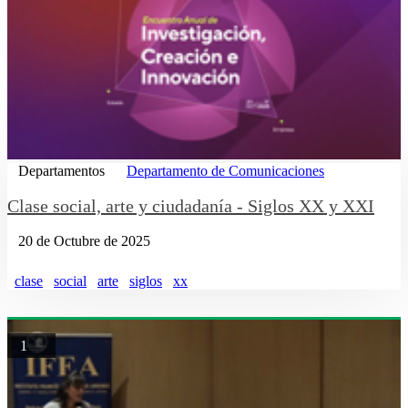
Departamentos
Departamento de Comunicaciones
Clase social, arte y ciudadanía - Siglos XX y XXI
20 de Octubre de 2025
clase
social
arte
siglos
xx
1