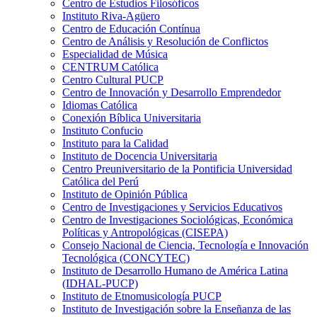
Centro de Estudios Filosóficos
Instituto Riva-Agüero
Centro de Educación Contínua
Centro de Análisis y Resolución de Conflictos
Especialidad de Música
CENTRUM Católica
Centro Cultural PUCP
Centro de Innovación y Desarrollo Emprendedor
Idiomas Católica
Conexión Bíblica Universitaria
Instituto Confucio
Instituto para la Calidad
Instituto de Docencia Universitaria
Centro Preuniversitario de la Pontificia Universidad
Católica del Perú
Instituto de Opinión Pública
Centro de Investigaciones y Servicios Educativos
Centro de Investigaciones Sociológicas, Económica
Políticas y Antropológicas (CISEPA)
Consejo Nacional de Ciencia, Tecnología e Innovación
Tecnológica (CONCYTEC)
Instituto de Desarrollo Humano de América Latina
(IDHAL-PUCP)
Instituto de Etnomusicología PUCP
Instituto de Investigación sobre la Enseñanza de las