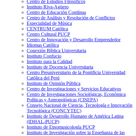
Centro de Estudios Filosóficos
Instituto Riva-Agüero
Centro de Educación Contínua
Centro de Análisis y Resolución de Conflictos
Especialidad de Música
CENTRUM Católica
Centro Cultural PUCP
Centro de Innovación y Desarrollo Emprendedor
Idiomas Católica
Conexión Bíblica Universitaria
Instituto Confucio
Instituto para la Calidad
Instituto de Docencia Universitaria
Centro Preuniversitario de la Pontificia Universidad
Católica del Perú
Instituto de Opinión Pública
Centro de Investigaciones y Servicios Educativos
Centro de Investigaciones Sociológicas, Económica
Políticas y Antropológicas (CISEPA)
Consejo Nacional de Ciencia, Tecnología e Innovación
Tecnológica (CONCYTEC)
Instituto de Desarrollo Humano de América Latina
(IDHAL-PUCP)
Instituto de Etnomusicología PUCP
Instituto de Investigación sobre la Enseñanza de las