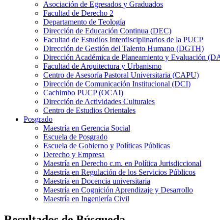
Asociación de Egresados y Graduados
Facultad de Derecho 2
Departamento de Teología
Dirección de Educación Continua (DEC)
Facultad de Estudios Interdisciplinarios de la PUCP
Dirección de Gestión del Talento Humano (DGTH)
Dirección Académica de Planeamiento y Evaluación (D
Facultad de Arquitectura y Urbanismo
Centro de Asesoría Pastoral Universitaria (CAPU)
Dirección de Comunicación Institucional (DCI)
Cachimbo PUCP (OCAI)
Dirección de Actividades Culturales
Centro de Estudios Orientales
Posgrado
Maestría en Gerencia Social
Escuela de Posgrado
Escuela de Gobierno y Políticas Públicas
Derecho y Empresa
Maestría en Derecho c.m. en Política Jurisdiccional
Maestría en Regulación de los Servicios Públicos
Maestría en Docencia universitaria
Maestría en Cognición Aprendizaje y Desarrollo
Maestría en Ingeniería Civil
Resultados de Búsqueda