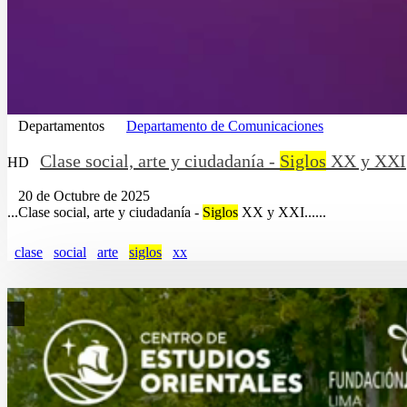
Departamentos
Departamento de Comunicaciones
Clase social, arte y ciudadanía -
Siglos
XX y XXI
HD
20 de Octubre de 2025
...Clase social, arte y ciudadanía -
Siglos
XX y XXI......
clase
social
arte
siglos
xx