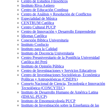
Centro de Estudios Filosóficos
Instituto Riva-Agüero
Centro de Educación Contínua
Centro de Análisis y Resolución de Conflictos
Especialidad de Música
CENTRUM Católica
Centro Cultural PUCP
Centro de Innovación y Desarrollo Emprendedor
Idiomas Católica
Conexión Bíblica Universitaria
Instituto Confucio
Instituto para la Calidad
Instituto de Docencia Universitaria
Centro Preuniversitario de la Pontificia Universidad
Católica del Perú
Instituto de Opinión Pública
Centro de Investigaciones y Servicios Educativos
Centro de Investigaciones Sociológicas, Económica
Políticas y Antropológicas (CISEPA)
Consejo Nacional de Ciencia, Tecnología e Innovación
Tecnológica (CONCYTEC)
Instituto de Desarrollo Humano de América Latina
(IDHAL-PUCP)
Instituto de Etnomusicología PUCP
Instituto de Investigación sobre la Enseñanza de las