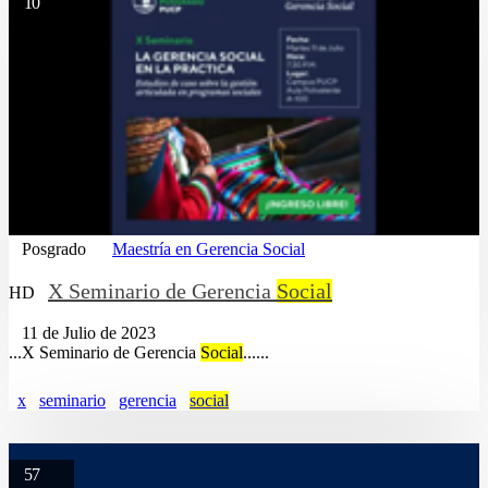
10
Posgrado
Maestría en Gerencia Social
X Seminario de Gerencia
Social
HD
11 de Julio de 2023
...X Seminario de Gerencia
Social
......
x
seminario
gerencia
social
57