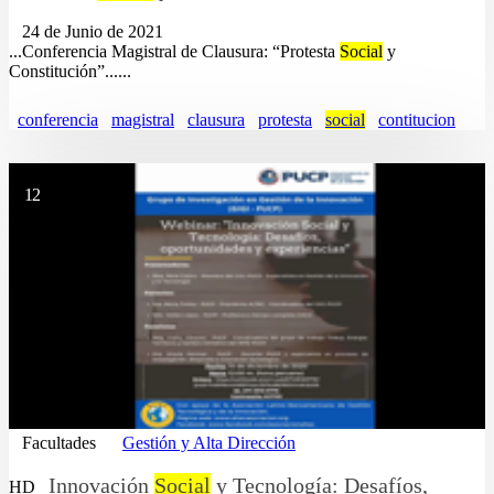
24 de Junio de 2021
...Conferencia Magistral de Clausura: “Protesta
Social
y
Constitución”......
conferencia
magistral
clausura
protesta
social
contitucion
12
Facultades
Gestión y Alta Dirección
Innovación
Social
y Tecnología: Desafíos,
HD