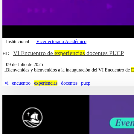
Institucional
Vicerrectorado Académico
VI Encuentro de
experiencias
docentes PUCP
HD
09 de Julio de 2025
...Bienvenidas y bienvenidos a la inauguración del VI Encuentro de
E
vi
encuentro
experiencias
docentes
pucp