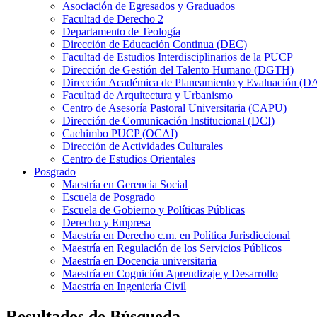
Asociación de Egresados y Graduados
Facultad de Derecho 2
Departamento de Teología
Dirección de Educación Continua (DEC)
Facultad de Estudios Interdisciplinarios de la PUCP
Dirección de Gestión del Talento Humano (DGTH)
Dirección Académica de Planeamiento y Evaluación (D
Facultad de Arquitectura y Urbanismo
Centro de Asesoría Pastoral Universitaria (CAPU)
Dirección de Comunicación Institucional (DCI)
Cachimbo PUCP (OCAI)
Dirección de Actividades Culturales
Centro de Estudios Orientales
Posgrado
Maestría en Gerencia Social
Escuela de Posgrado
Escuela de Gobierno y Políticas Públicas
Derecho y Empresa
Maestría en Derecho c.m. en Política Jurisdiccional
Maestría en Regulación de los Servicios Públicos
Maestría en Docencia universitaria
Maestría en Cognición Aprendizaje y Desarrollo
Maestría en Ingeniería Civil
Resultados de Búsqueda