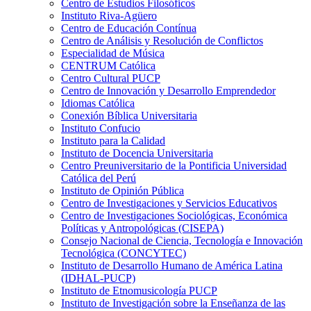
Centro de Estudios Filosóficos
Instituto Riva-Agüero
Centro de Educación Contínua
Centro de Análisis y Resolución de Conflictos
Especialidad de Música
CENTRUM Católica
Centro Cultural PUCP
Centro de Innovación y Desarrollo Emprendedor
Idiomas Católica
Conexión Bíblica Universitaria
Instituto Confucio
Instituto para la Calidad
Instituto de Docencia Universitaria
Centro Preuniversitario de la Pontificia Universidad
Católica del Perú
Instituto de Opinión Pública
Centro de Investigaciones y Servicios Educativos
Centro de Investigaciones Sociológicas, Económica
Políticas y Antropológicas (CISEPA)
Consejo Nacional de Ciencia, Tecnología e Innovación
Tecnológica (CONCYTEC)
Instituto de Desarrollo Humano de América Latina
(IDHAL-PUCP)
Instituto de Etnomusicología PUCP
Instituto de Investigación sobre la Enseñanza de las