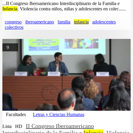
...II Congreso Iberoamericano Interdisciplinario de la Familia e
Infancia
. Violencia contra niños, niñas y adolescentes en colec......
congreso
iberoamericano
familia
infancia
adolescentes
colectivos
9
Facultades
Letras y Ciencias Humanas
II Congreso Iberoamericano
Lista
HD
Interdisciplinario de la Familia e
Infancia
. Violencia