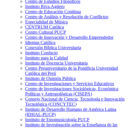
Centro de Estudios Filosóficos
Instituto Riva-Agüero
Centro de Educación Contínua
Centro de Análisis y Resolución de Conflictos
Especialidad de Música
CENTRUM Católica
Centro Cultural PUCP
Centro de Innovación y Desarrollo Emprendedor
Idiomas Católica
Conexión Bíblica Universitaria
Instituto Confucio
Instituto para la Calidad
Instituto de Docencia Universitaria
Centro Preuniversitario de la Pontificia Universidad
Católica del Perú
Instituto de Opinión Pública
Centro de Investigaciones y Servicios Educativos
Centro de Investigaciones Sociológicas, Económica
Políticas y Antropológicas (CISEPA)
Consejo Nacional de Ciencia, Tecnología e Innovación
Tecnológica (CONCYTEC)
Instituto de Desarrollo Humano de América Latina
(IDHAL-PUCP)
Instituto de Etnomusicología PUCP
Instituto de Investigación sobre la Enseñanza de las