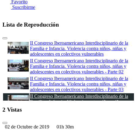
Favorito
Suscribirme
Lista de Reproducción
II Congreso Iberoamericano Interdisciplinario de la
Familia e Infancia. Violencia contra niños, niñas y
adolescentes en colectivos vulnerables
II Congreso Iberoamericano Interdisciplinario de la
Familia e Infancia. Violencia contra niños, niñas y
adolescentes en colectivos vulnerables - Parte 02
II Congreso Iberoamericano Interdisciplinario de la
Familia e Infancia. Violencia contra niños, niñas y
adolescentes en colectivos vulnerables - Parte 03
II Congreso Iberoamericano Interdisciplinario de la
Familia e Infancia. Violencia contra niños, niñas y
adolescentes en colectivos vulnerables - Parte 04
2 Vistas
II Congreso Iberoamericano Interdisciplinario de la
Familia e Infancia. Violencia contra niños, niñas y
adolescentes en colectivos vulnerables - Parte 05
02 de Octubre de 2019
01h 30m
II Congreso Iberoamericano Interdisciplinario de la