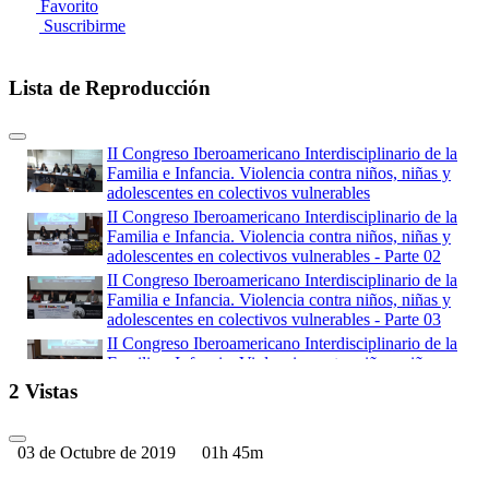
Favorito
Suscribirme
Lista de Reproducción
II Congreso Iberoamericano Interdisciplinario de la
Familia e Infancia. Violencia contra niños, niñas y
adolescentes en colectivos vulnerables
II Congreso Iberoamericano Interdisciplinario de la
Familia e Infancia. Violencia contra niños, niñas y
adolescentes en colectivos vulnerables - Parte 02
II Congreso Iberoamericano Interdisciplinario de la
Familia e Infancia. Violencia contra niños, niñas y
adolescentes en colectivos vulnerables - Parte 03
II Congreso Iberoamericano Interdisciplinario de la
Familia e Infancia. Violencia contra niños, niñas y
adolescentes en colectivos vulnerables - Parte 04
2 Vistas
II Congreso Iberoamericano Interdisciplinario de la
Familia e Infancia. Violencia contra niños, niñas y
adolescentes en colectivos vulnerables - Parte 05
03 de Octubre de 2019
01h 45m
II Congreso Iberoamericano Interdisciplinario de la