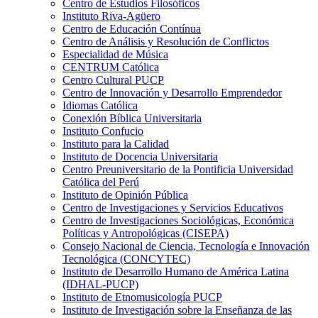
Centro de Estudios Filosóficos
Instituto Riva-Agüero
Centro de Educación Contínua
Centro de Análisis y Resolución de Conflictos
Especialidad de Música
CENTRUM Católica
Centro Cultural PUCP
Centro de Innovación y Desarrollo Emprendedor
Idiomas Católica
Conexión Bíblica Universitaria
Instituto Confucio
Instituto para la Calidad
Instituto de Docencia Universitaria
Centro Preuniversitario de la Pontificia Universidad
Católica del Perú
Instituto de Opinión Pública
Centro de Investigaciones y Servicios Educativos
Centro de Investigaciones Sociológicas, Económica
Políticas y Antropológicas (CISEPA)
Consejo Nacional de Ciencia, Tecnología e Innovación
Tecnológica (CONCYTEC)
Instituto de Desarrollo Humano de América Latina
(IDHAL-PUCP)
Instituto de Etnomusicología PUCP
Instituto de Investigación sobre la Enseñanza de las