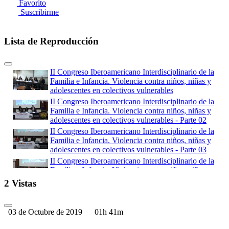
Favorito
Suscribirme
Lista de Reproducción
II Congreso Iberoamericano Interdisciplinario de la
Familia e Infancia. Violencia contra niños, niñas y
adolescentes en colectivos vulnerables
II Congreso Iberoamericano Interdisciplinario de la
Familia e Infancia. Violencia contra niños, niñas y
adolescentes en colectivos vulnerables - Parte 02
II Congreso Iberoamericano Interdisciplinario de la
Familia e Infancia. Violencia contra niños, niñas y
adolescentes en colectivos vulnerables - Parte 03
II Congreso Iberoamericano Interdisciplinario de la
Familia e Infancia. Violencia contra niños, niñas y
adolescentes en colectivos vulnerables - Parte 04
2 Vistas
II Congreso Iberoamericano Interdisciplinario de la
Familia e Infancia. Violencia contra niños, niñas y
adolescentes en colectivos vulnerables - Parte 05
03 de Octubre de 2019
01h 41m
II Congreso Iberoamericano Interdisciplinario de la