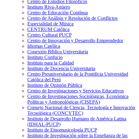
Centro de Estudios Filosóficos
Instituto Riva-Agüero
Centro de Educación Contínua
Centro de Análisis y Resolución de Conflictos
Especialidad de Música
CENTRUM Católica
Centro Cultural PUCP
Centro de Innovación y Desarrollo Emprendedor
Idiomas Católica
Conexión Bíblica Universitaria
Instituto Confucio
Instituto para la Calidad
Instituto de Docencia Universitaria
Centro Preuniversitario de la Pontificia Universidad
Católica del Perú
Instituto de Opinión Pública
Centro de Investigaciones y Servicios Educativos
Centro de Investigaciones Sociológicas, Económica
Políticas y Antropológicas (CISEPA)
Consejo Nacional de Ciencia, Tecnología e Innovación
Tecnológica (CONCYTEC)
Instituto de Desarrollo Humano de América Latina
(IDHAL-PUCP)
Instituto de Etnomusicología PUCP
Instituto de Investigación sobre la Enseñanza de las