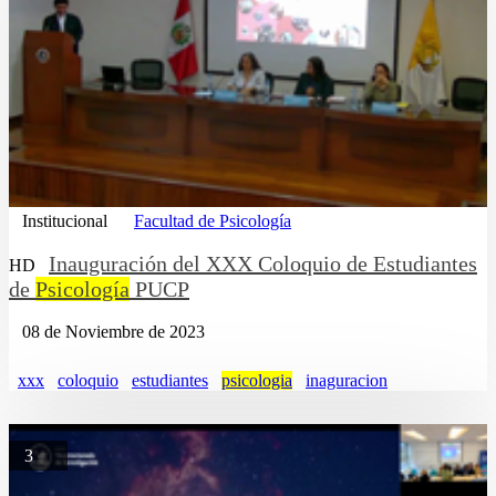
Institucional
Facultad de Psicología
Inauguración del XXX Coloquio de Estudiantes
HD
de
Psicología
PUCP
08 de Noviembre de 2023
xxx
coloquio
estudiantes
psicologia
inaguracion
3