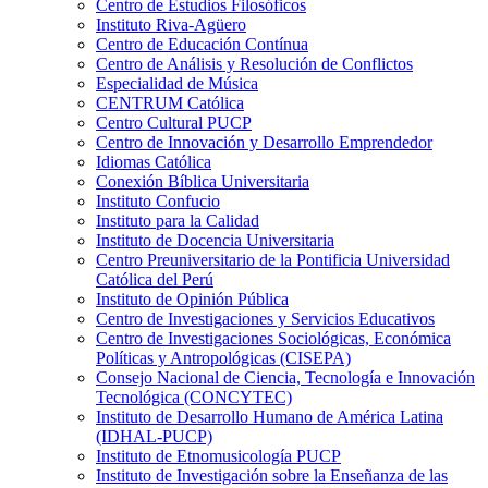
Centro de Estudios Filosóficos
Instituto Riva-Agüero
Centro de Educación Contínua
Centro de Análisis y Resolución de Conflictos
Especialidad de Música
CENTRUM Católica
Centro Cultural PUCP
Centro de Innovación y Desarrollo Emprendedor
Idiomas Católica
Conexión Bíblica Universitaria
Instituto Confucio
Instituto para la Calidad
Instituto de Docencia Universitaria
Centro Preuniversitario de la Pontificia Universidad
Católica del Perú
Instituto de Opinión Pública
Centro de Investigaciones y Servicios Educativos
Centro de Investigaciones Sociológicas, Económica
Políticas y Antropológicas (CISEPA)
Consejo Nacional de Ciencia, Tecnología e Innovación
Tecnológica (CONCYTEC)
Instituto de Desarrollo Humano de América Latina
(IDHAL-PUCP)
Instituto de Etnomusicología PUCP
Instituto de Investigación sobre la Enseñanza de las