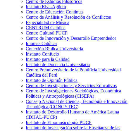
Centro de Estudios Filosóficos
Instituto Riva-Agüero
Centro de Educación Contínua
Centro de Análisis y Resolución de Conflictos
Especialidad de Música
CENTRUM Católica
Centro Cultural PUCP
Centro de Innovación y Desarrollo Emprendedor
Idiomas Católica
Conexión Bíblica Universitaria
Instituto Confucio
Instituto para la Calidad
Instituto de Docencia Universitaria
Centro Preuniversitario de la Pontificia Universidad
Católica del Perú
Instituto de Opinión Pública
Centro de Investigaciones y Servicios Educativos
Centro de Investigaciones Sociológicas, Económica
Políticas y Antropológicas (CISEPA)
Consejo Nacional de Ciencia, Tecnología e Innovación
Tecnológica (CONCYTEC)
Instituto de Desarrollo Humano de América Latina
(IDHAL-PUCP)
Instituto de Etnomusicología PUCP
Instituto de Investigación sobre la Enseñanza de las