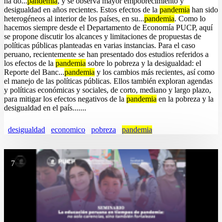
ha do...
pandemia
, y se observa mayor empobrecimiento y
desigualdad en años recientes. Estos efectos de la
pandemia
han sido
heterogéneos al interior de los países, en su...
pandemia
. Como lo
hacemos siempre desde el Departamento de Economía PUCP, aquí
se propone discutir los alcances y limitaciones de propuestas de
políticas públicas planteadas en varias instancias. Para el caso
peruano, recientemente se han presentado dos estudios referidos a
los efectos de la
pandemia
sobre lo pobreza y la desigualdad: el
Reporte del Banc...
pandemia
y los cambios más recientes, así como
el manejo de las políticas públicas. Ellos también exploran agendas
y políticas económicas y sociales, de corto, mediano y largo plazo,
para mitigar los efectos negativos de la
pandemia
en la pobreza y la
desigualdad en el país.......
desigualdad
economico
pobreza
pandemia
7