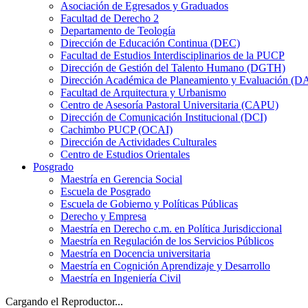
Asociación de Egresados y Graduados
Facultad de Derecho 2
Departamento de Teología
Dirección de Educación Continua (DEC)
Facultad de Estudios Interdisciplinarios de la PUCP
Dirección de Gestión del Talento Humano (DGTH)
Dirección Académica de Planeamiento y Evaluación (D
Facultad de Arquitectura y Urbanismo
Centro de Asesoría Pastoral Universitaria (CAPU)
Dirección de Comunicación Institucional (DCI)
Cachimbo PUCP (OCAI)
Dirección de Actividades Culturales
Centro de Estudios Orientales
Posgrado
Maestría en Gerencia Social
Escuela de Posgrado
Escuela de Gobierno y Políticas Públicas
Derecho y Empresa
Maestría en Derecho c.m. en Política Jurisdiccional
Maestría en Regulación de los Servicios Públicos
Maestría en Docencia universitaria
Maestría en Cognición Aprendizaje y Desarrollo
Maestría en Ingeniería Civil
Cargando el Reproductor...