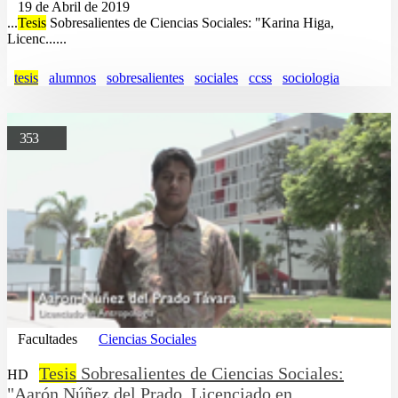
19 de Abril de 2019
...
Tesis
Sobresalientes de Ciencias Sociales: "Karina Higa,
Licenc......
tesis
alumnos
sobresalientes
sociales
ccss
sociologia
353
Facultades
Ciencias Sociales
Tesis
Sobresalientes de Ciencias Sociales:
HD
"Aarón Núñez del Prado, Licenciado en