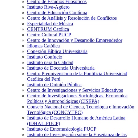
Centro de Estudios Filosóficos
Instituto Riva-Agüero
Centro de Educación Contínua
Centro de Análisis y Resolución de Conflictos
Especialidad de Música
CENTRUM Católica
Centro Cultural PUCP
Centro de Innovación y Desarrollo Emprendedor
Idiomas Católica
Conexión Bíblica Universitaria
Instituto Confucio
Instituto para la Calidad
Instituto de Docencia Universitaria
Centro Preuniversitario de la Pontificia Universidad
Católica del Perú
Instituto de Opinión Pública
Centro de Investigaciones y Servicios Educativos
Centro de Investigaciones Sociológicas, Económica
Políticas y Antropológicas (CISEPA)
Consejo Nacional de Ciencia, Tecnología e Innovación
Tecnológica (CONCYTEC)
Instituto de Desarrollo Humano de América Latina
(IDHAL-PUCP)
Instituto de Etnomusicología PUCP
Instituto de Investigación sobre la Enseñanza de las