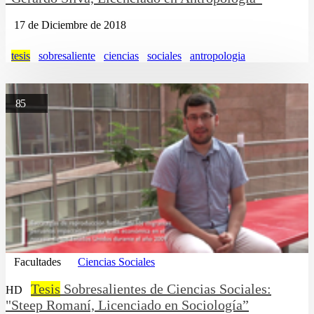
17 de Diciembre de 2018
tesis
sobresaliente
ciencias
sociales
antropologia
85
Facultades
Ciencias Sociales
Tesis
Sobresalientes de Ciencias Sociales:
HD
"Steep Romaní, Licenciado en Sociología”