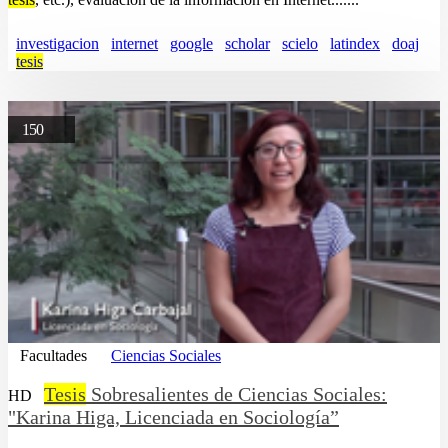
investigacion
internet
google
scholar
scielo
latindex
doaj
tesis
150
Facultades
Ciencias Sociales
Tesis
Sobresalientes de Ciencias Sociales:
HD
"Karina Higa, Licenciada en Sociología”