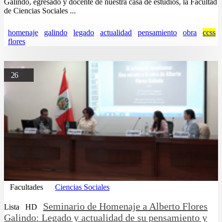
Galindo, egresado y docente de nuestra casa de estudios, la Facultad
de Ciencias Sociales ...
homenaje
galindo
legado
actualidad
pensamiento
obra
ccss
flores
26
Facultades
Ciencias Sociales
Seminario de Homenaje a Alberto Flores
Lista
HD
Galindo: Legado y actualidad de su pensamiento y