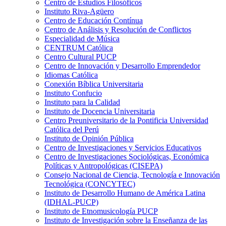
Centro de Estudios Filosóficos
Instituto Riva-Agüero
Centro de Educación Contínua
Centro de Análisis y Resolución de Conflictos
Especialidad de Música
CENTRUM Católica
Centro Cultural PUCP
Centro de Innovación y Desarrollo Emprendedor
Idiomas Católica
Conexión Bíblica Universitaria
Instituto Confucio
Instituto para la Calidad
Instituto de Docencia Universitaria
Centro Preuniversitario de la Pontificia Universidad
Católica del Perú
Instituto de Opinión Pública
Centro de Investigaciones y Servicios Educativos
Centro de Investigaciones Sociológicas, Económica
Políticas y Antropológicas (CISEPA)
Consejo Nacional de Ciencia, Tecnología e Innovación
Tecnológica (CONCYTEC)
Instituto de Desarrollo Humano de América Latina
(IDHAL-PUCP)
Instituto de Etnomusicología PUCP
Instituto de Investigación sobre la Enseñanza de las