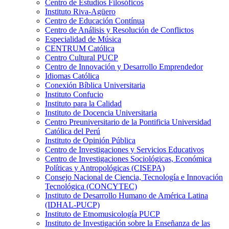
Centro de Estudios Filosóficos
Instituto Riva-Agüero
Centro de Educación Contínua
Centro de Análisis y Resolución de Conflictos
Especialidad de Música
CENTRUM Católica
Centro Cultural PUCP
Centro de Innovación y Desarrollo Emprendedor
Idiomas Católica
Conexión Bíblica Universitaria
Instituto Confucio
Instituto para la Calidad
Instituto de Docencia Universitaria
Centro Preuniversitario de la Pontificia Universidad
Católica del Perú
Instituto de Opinión Pública
Centro de Investigaciones y Servicios Educativos
Centro de Investigaciones Sociológicas, Económica
Políticas y Antropológicas (CISEPA)
Consejo Nacional de Ciencia, Tecnología e Innovación
Tecnológica (CONCYTEC)
Instituto de Desarrollo Humano de América Latina
(IDHAL-PUCP)
Instituto de Etnomusicología PUCP
Instituto de Investigación sobre la Enseñanza de las