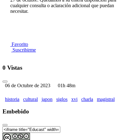
cualquier consulta o aclaración adicional que puedan
necesitar.
Favorito
Suscribirme
0 Vistas
06 de Octubre de 2023
01h 48m
historia
cultural
japon
siglos
xvi
charla
magistral
Embebido