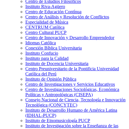
Centro de Estudios Filosóficos
Instituto Riva-Agüero
Centro de Educación Contínua
Centro de Análisis y Resolución de Conflictos
Especialidad de Música
CENTRUM Católica
Centro Cultural PUCP
Centro de Innovación y Desarrollo Emprendedor
Idiomas Católica
Conexión Bíblica Universitaria
Instituto Confucio
Instituto para la Calidad
Instituto de Docencia Universitaria
Centro Preuniversitario de la Pontificia Universidad
Católica del Perú
Instituto de Opinión Pública
Centro de Investigaciones y Servicios Educativos
Centro de Investigaciones Sociológicas, Económica
Políticas y Antropológicas (CISEPA)
Consejo Nacional de Ciencia, Tecnología e Innovación
Tecnológica (CONCYTEC)
Instituto de Desarrollo Humano de América Latina
(IDHAL-PUCP)
Instituto de Etnomusicología PUCP
Instituto de Investigación sobre la Enseñanza de las