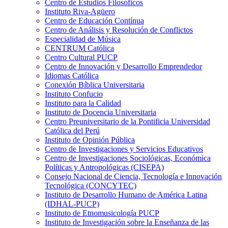
Centro de Estudios Filosóficos
Instituto Riva-Agüero
Centro de Educación Contínua
Centro de Análisis y Resolución de Conflictos
Especialidad de Música
CENTRUM Católica
Centro Cultural PUCP
Centro de Innovación y Desarrollo Emprendedor
Idiomas Católica
Conexión Bíblica Universitaria
Instituto Confucio
Instituto para la Calidad
Instituto de Docencia Universitaria
Centro Preuniversitario de la Pontificia Universidad
Católica del Perú
Instituto de Opinión Pública
Centro de Investigaciones y Servicios Educativos
Centro de Investigaciones Sociológicas, Económica
Políticas y Antropológicas (CISEPA)
Consejo Nacional de Ciencia, Tecnología e Innovación
Tecnológica (CONCYTEC)
Instituto de Desarrollo Humano de América Latina
(IDHAL-PUCP)
Instituto de Etnomusicología PUCP
Instituto de Investigación sobre la Enseñanza de las