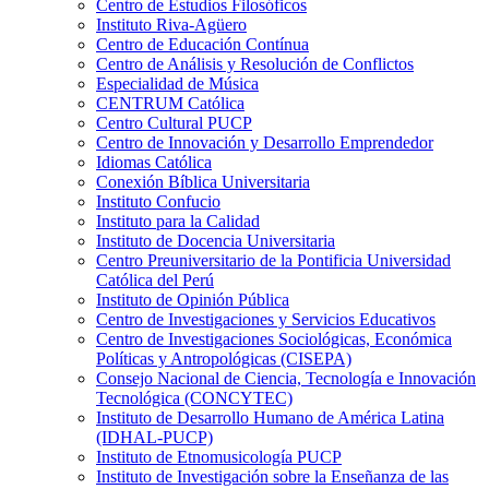
Centro de Estudios Filosóficos
Instituto Riva-Agüero
Centro de Educación Contínua
Centro de Análisis y Resolución de Conflictos
Especialidad de Música
CENTRUM Católica
Centro Cultural PUCP
Centro de Innovación y Desarrollo Emprendedor
Idiomas Católica
Conexión Bíblica Universitaria
Instituto Confucio
Instituto para la Calidad
Instituto de Docencia Universitaria
Centro Preuniversitario de la Pontificia Universidad
Católica del Perú
Instituto de Opinión Pública
Centro de Investigaciones y Servicios Educativos
Centro de Investigaciones Sociológicas, Económica
Políticas y Antropológicas (CISEPA)
Consejo Nacional de Ciencia, Tecnología e Innovación
Tecnológica (CONCYTEC)
Instituto de Desarrollo Humano de América Latina
(IDHAL-PUCP)
Instituto de Etnomusicología PUCP
Instituto de Investigación sobre la Enseñanza de las