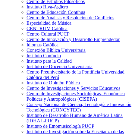
Centro de Estudios Filosóficos
Instituto Riva-Agüero
Centro de Educación Contínua
Centro de Análisis y Resolución de Conflictos
Especialidad de Música
CENTRUM Católica
Centro Cultural PUCP
Centro de Innovación y Desarrollo Emprendedor
Idiomas Católica
Conexión Bíblica Universitaria
Instituto Confucio
Instituto para la Calidad
Instituto de Docencia Universitaria
Centro Preuniversitario de la Pontificia Universidad
Católica del Perú
Instituto de Opinión Pública
Centro de Investigaciones y Servicios Educativos
Centro de Investigaciones Sociológicas, Económica
Políticas y Antropológicas (CISEPA)
Consejo Nacional de Ciencia, Tecnología e Innovación
Tecnológica (CONCYTEC)
Instituto de Desarrollo Humano de América Latina
(IDHAL-PUCP)
Instituto de Etnomusicología PUCP
Instituto de Investigación sobre la Enseñanza de las